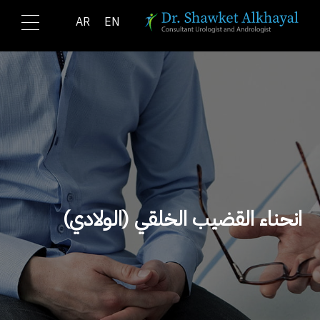
Ski
AR
EN
t
conten
انحناء القضيب الخلقي (الولادي)